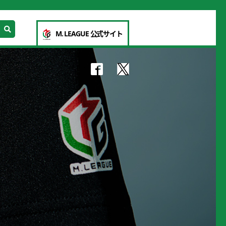
M. LEAGUE 公式サイト