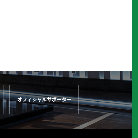
オフィシャルサポーター