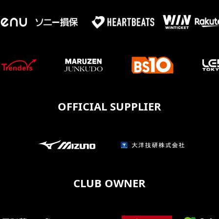
OFFICIAL SUPPLIER
CLUB OWNER