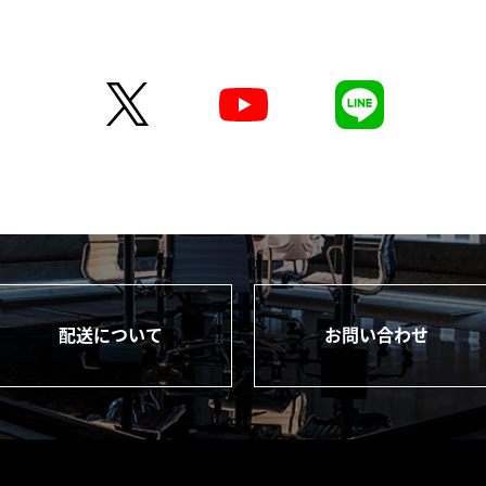
配送について
お問い合わせ