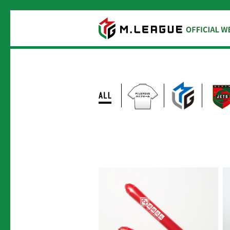
商
品
一
覧