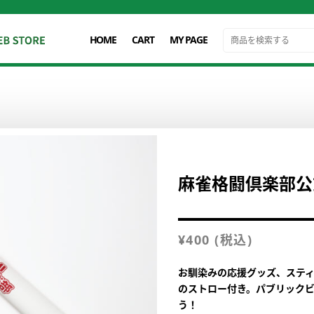
HOME
CART
MY PAGE
麻雀格闘倶楽部公
¥
400
(税込)
お馴染みの応援グッズ、スティ
のストロー付き。パブリック
う！