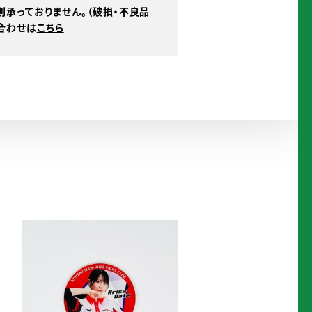
則承っておりません。（破損・不良品
を
合わせは
こちら
ご
確
認
く
だ
さ
い。