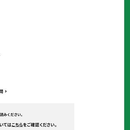
本
問
読みください。
いては
こちら
をご確認ください。