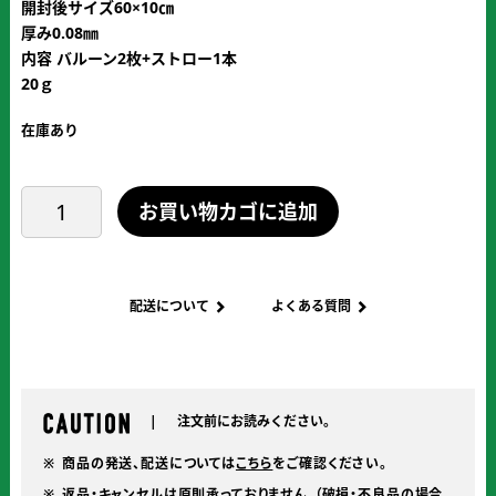
開封後サイズ60×10㎝
厚み0.08㎜
内容 バルーン2枚+ストロー1本
20ｇ
在庫あり
フ
お買い物カゴに追加
ェ
ニ
ッ
ク
配送について
よくある質問
ス
公
式
バ
注文前にお読みください。
ル
ー
商品の発送、配送については
こちら
をご確認ください。
ン
返品・キャンセルは原則承っておりません。（破損・不良品の場合