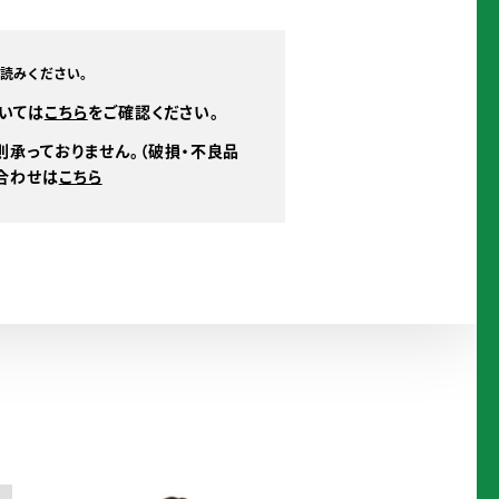
読みください。
いては
こちら
をご確認ください。
則承っておりません。（破損・不良品
を
合わせは
こちら
ご
確
認
く
だ
さ
い。