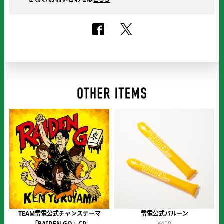
ご
確
認
く
だ
さ
い。
TEAM雷電公式チャンステーマ
雷電公式バルーン
「RAIDEN GO」CD
¥400