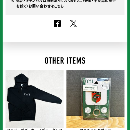
返品・キャンセルは原則承っておりません。（破損・不良品の場合
(ダ
を
を除く）お問い合わせは
こちら
イ
ご
カ
確
認
ッ
く
ト
だ
3
さ
枚
い。
組)
個