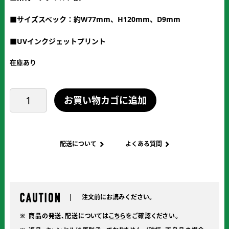
■サイズスペック：約W77mm、H120mm、D9mm
■UVインクジェットプリント
在庫あり
チ
お買い物カゴに追加
ェ
キ
用
ア
配送について
よくある質問
ク
リ
ル
フ
注文前にお読みください。
レ
ー
商品の発送、配送については
こちら
をご確認ください。
ム