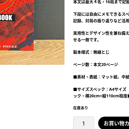
本文は最大４名・16局まで記
下段には自由にメモできるス
記録、対局の振り返りなど活
実用性とデザイン性を兼ね備
せる一冊です。
製本様式：無線とじ
ページ数：本文20ページ
■素材・表紙：マット紙、中
■サイズスペック：A4サイズ（横
ック・横20cm×縦110cm程度
在庫あり
ノ
お買い物
ー