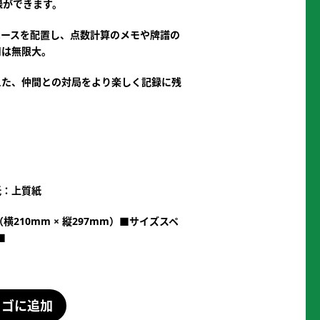
録ができます。
ペースを配置し、点数計算のメモや牌譜の
用は無限大。
えた、仲間との対局をより楽しく記録に残
紙：上質紙
210mm × 縦297mm）■サイズスペ
■
カゴに追加