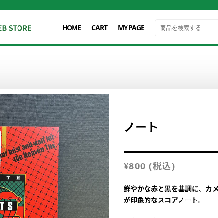
HOME
CART
MY PAGE
ノート
¥
800
(税込)
鮮やかな赤と黒を基調に、カ
が印象的なスコアノート。