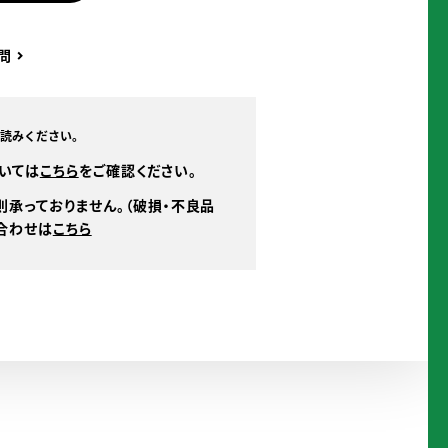
問
読みください。
いては
こちら
をご確認ください。
則承っておりません。（破損・不良品
を
合わせは
こちら
ご
確
認
く
だ
さ
い。