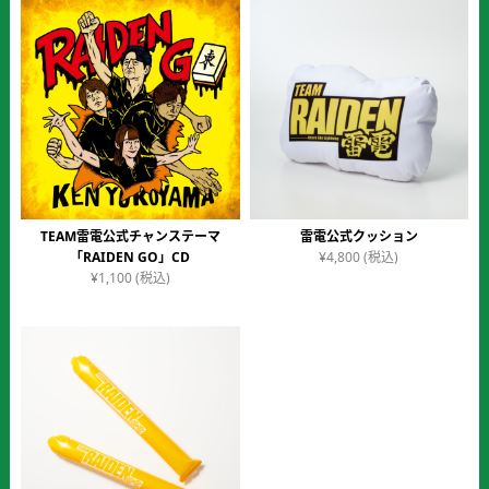
格
価
価
の
は
格
格
価
¥3,850
は
は
格
で
¥3,657
¥1,650
は
し
で
で
¥1,567
た。
す。
し
で
た。
す。
TEAM雷電公式チャンステーマ
雷電公式クッション
「RAIDEN GO」CD
¥
4,800
(税込)
¥
1,100
(税込)