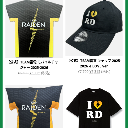
価格順
【公式】TEAM雷電 キャップ 2025-
【公式】TEAM雷電 モバイルチャー
2026 -I LOVE ver
ジャー 2025-2026
元
現
¥
7,700
¥
7,315
(税込)
元
現
¥
5,500
¥
5,225
(税込)
の
在
の
在
価
の
価
の
格
価
格
価
は
格
は
格
¥7,700
は
¥5,500
は
で
¥7,315
で
¥5,225
し
で
し
で
た。
す。
た。
す。