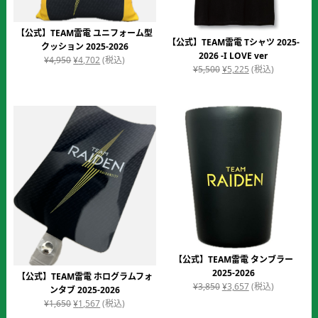
【公式】TEAM雷電 ユニフォーム型
【公式】TEAM雷電 Tシャツ 2025-
クッション 2025-2026
2026 -I LOVE ver
元
現
¥
4,950
¥
4,702
(税込)
元
現
¥
5,500
¥
5,225
(税込)
の
在
の
在
価
の
価
の
格
価
格
価
は
格
は
格
¥4,950
は
¥5,500
は
で
¥4,702
で
¥5,225
し
で
し
で
た。
す。
た。
す。
【公式】TEAM雷電 タンブラー
2025-2026
【公式】TEAM雷電 ホログラムフォ
元
現
¥
3,850
¥
3,657
(税込)
ンタブ 2025-2026
の
在
元
現
¥
1,650
¥
1,567
(税込)
価
の
の
在